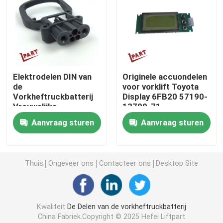
Vorkheftruckschakelaar
Elektrische Vorkheftruckschakelaar
Elektrodelen DIN van
Originele accuondelen
de
voor vorklift Toyota
Vorkheftruckhandvat
Vorkheftruckbatterij
Display 6FB20 57190-
Vrouwelijke
13700-71
Ladersschakelaar 80A
Heftruck gashendel
Aanvraag sturen
Aanvraag sturen
Vorkheftruck Koelsysteem
Thuis
Ongeveer ons
Contacteer ons
Desktop Site
Motor Magnetische Rem
Kwaliteit
De Delen van de vorkheftruckbatterij
Het Systeem van de vorkheftruckrem
China Fabriek.Copyright © 2025 Hefei Liftpart