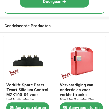
Doorgaan
Geadviseerde Producten
Thuis
Vorklift Spare Parts
Vervaardiging van
Zwart Silicium Control
onderdelen voor
Over ons
MZK100-04 voor
vorkheftrucks
batterijoplader
Vorkheftrucks Red
Lithium Battery
Aanvraag sturen
Aanvraag sturen
Contacten