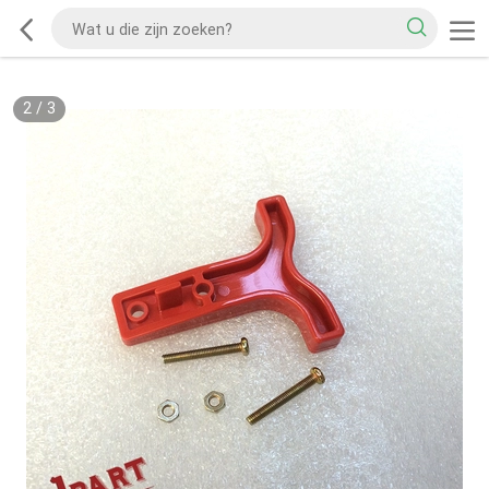
2
/
3