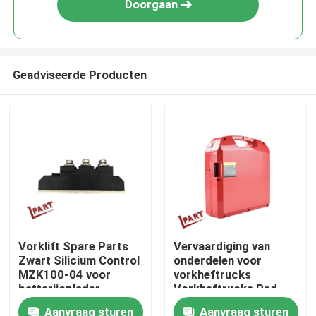
Doorgaan
Geadviseerde Producten
Thuis
Vorklift Spare Parts
Vervaardiging van
Zwart Silicium Control
onderdelen voor
Over ons
MZK100-04 voor
vorkheftrucks
batterijoplader
Vorkheftrucks Red
Lithium Battery
Aanvraag sturen
Aanvraag sturen
Contacten