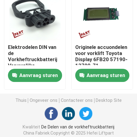
Vorkheftruckschakelaar
Elektrische Vorkheftruckschakelaar
Elektrodelen DIN van
Originele accuondelen
de
voor vorklift Toyota
Vorkheftruckhandvat
Vorkheftruckbatterij
Display 6FB20 57190-
Vrouwelijke
13700-71
Ladersschakelaar 80A
Heftruck gashendel
Aanvraag sturen
Aanvraag sturen
Vorkheftruck Koelsysteem
Thuis
Ongeveer ons
Contacteer ons
Desktop Site
Motor Magnetische Rem
Kwaliteit
De Delen van de vorkheftruckbatterij
Het Systeem van de vorkheftruckrem
China Fabriek.Copyright © 2025 Hefei Liftpart