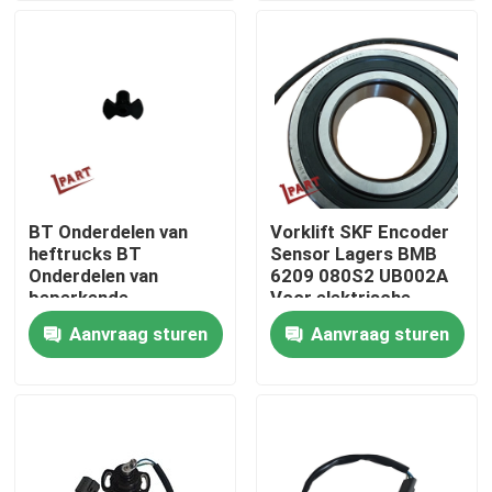
Producten
Video's
De Delen van de vorkheftruckbatterij
BT Onderdelen van
Vorklift SKF Encoder
heftrucks BT
Sensor Lagers BMB
Het Wiel van de vorkheftruckaandrijving
Onderdelen van
6209 080S2 UB002A
beperkende
Voor elektrische
apparatuur 167830
stapler
Aanvraag sturen
Aanvraag sturen
Het Controlemechanisme van de vorkheftruckmotor
Elektrische Vorkheftruckmotor
LEIDENE Vorkheftrucklichten