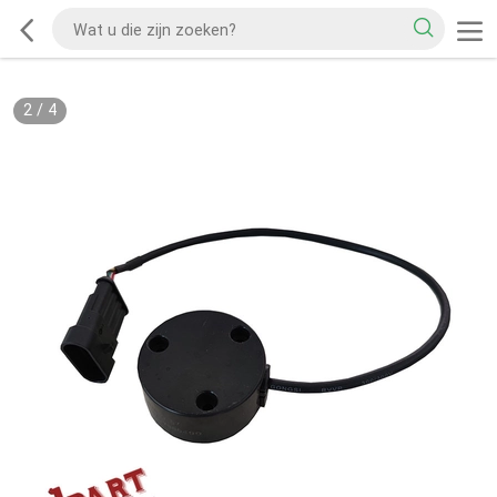
2
/
4