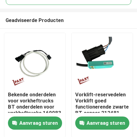
Geadviseerde Producten
Bekende onderdelen
Vorklift-reservedelen
Thuis
voor vorkheftrucks
Vorklift goed
BT onderdelen voor
functionerende zwarte
vorkheftrucks 169083
BT-sensor 212481-
Over ons
015
Aanvraag sturen
Aanvraag sturen
Contacten