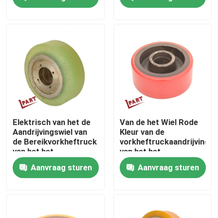
Wiel 178x73x72mm
Producten
Video's
De Delen van de vorkheftruckbatterij
Het Wiel van de vorkheftruckaandrijving
Elektrisch van het de
Van de het Wiel Rode
Aandrijvingswiel van
Kleur van de
de Bereikvorkheftruck
vorkheftruckaandrijving
Het Controlemechanisme van de vorkheftruckmotor
van het het
van het het
Polyurethaansaldo
Polyurethaansaldo
Aanvraag sturen
Aanvraag sturen
Wiel 178x73mm
Wiel 150x60x47mm
Elektrische Vorkheftruckmotor
LEIDENE Vorkheftrucklichten