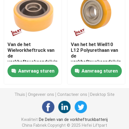
Vorkheftruckschakelaar
Elektrische Vorkheftruckschakelaar
Van de het
Van het het Wiell10
Wielvorkheftruck van
L12 Polyurethaan van
Vorkheftruckhandvat
de
de
vorkheftruckaandrijving
vorkheftruckaandrijving
het Polyurethaanwiel
het Saldowiel
Heftruck gashendel
Aanvraag sturen
Aanvraag sturen
150x54x47mm
150x50x55mm
Vorkheftruck Koelsysteem
Thuis
Ongeveer ons
Contacteer ons
Desktop Site
Motor Magnetische Rem
Kwaliteit
De Delen van de vorkheftruckbatterij
Het Systeem van de vorkheftruckrem
China Fabriek.Copyright © 2025 Hefei Liftpart