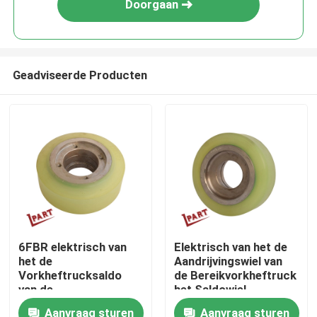
Doorgaan
Geadviseerde Producten
Thuis
6FBR elektrisch van
Elektrisch van het de
het de
Aandrijvingswiel van
Over ons
Vorkheftrucksaldo
de Bereikvorkheftruck
van de
het Saldowiel
Bereikvorkheftruck
178x73x72mm
Aanvraag sturen
Aanvraag sturen
Contacten