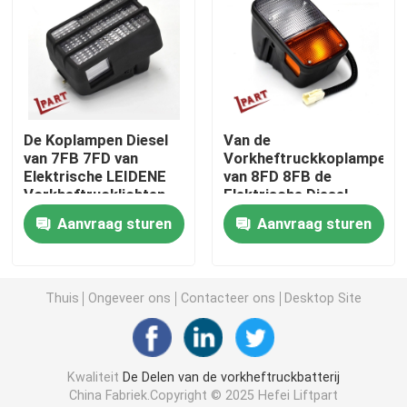
Vorkheftruckschakelaar
Elektrische Vorkheftruckschakelaar
De Koplampen Diesel
Van de
van 7FB 7FD van
Vorkheftruckkoplampen
Vorkheftruckhandvat
Elektrische LEIDENE
van 8FD 8FB de
Vorkheftrucklichten
Elektrische Diesel
Geleide Lamp 48V
Heftruck gashendel
Aanvraag sturen
Aanvraag sturen
Vorkheftruck Koelsysteem
Thuis
Ongeveer ons
Contacteer ons
Desktop Site
Motor Magnetische Rem
Kwaliteit
De Delen van de vorkheftruckbatterij
Het Systeem van de vorkheftruckrem
China Fabriek.Copyright © 2025 Hefei Liftpart