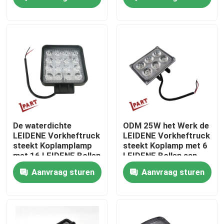
van de
VorkheftruckVorkheftruc
met 3 Kleuren aan
Producten
Video's
De Delen van de vorkheftruckbatterij
Het Wiel van de vorkheftruckaandrijving
De waterdichte
ODM 25W het Werk de
LEIDENE Vorkheftruck
LEIDENE Vorkheftruck
steekt Koplamplamp
steekt Koplamp met 6
Het Controlemechanisme van de vorkheftruckmotor
met 16 LEIDENE Bollen
LEIDENE Bollen aan
aan
Aanvraag sturen
Aanvraag sturen
Elektrische Vorkheftruckmotor
LEIDENE Vorkheftrucklichten