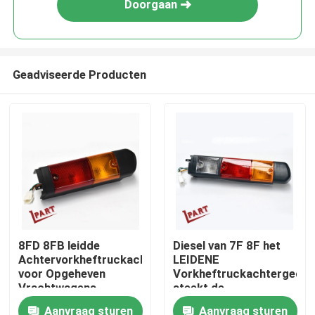
Doorgaan
Geadviseerde Producten
Thuis
8FD 8FB leidde
Diesel van 7F 8F het
Achtervorkheftruckachteruitrijlamp
LEIDENE
Over ons
voor Opgeheven
Vorkheftruckachtergedee
Vrachtwagens
steekt de
Waarschuwingslichten
Aanvraag sturen
Aanvraag sturen
Contacten