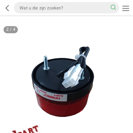
2
/
4