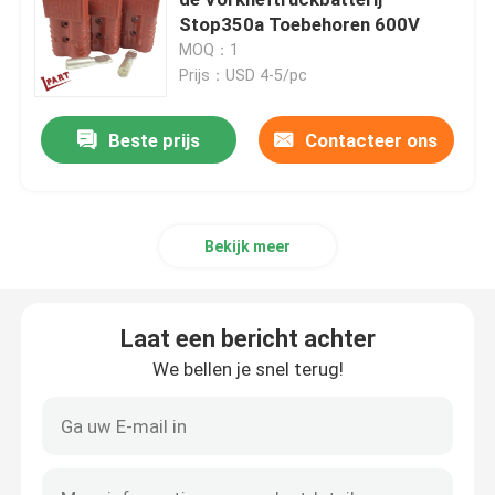
Stop350a Toebehoren 600V
MOQ：1
Het Wiel van de vorkheftruckaandrijving
Prijs：USD 4-5/pc
Het Controlemechanisme van de vorkheftruckmotor
Beste prijs
Contacteer ons
Elektrische Vorkheftruckmotor
Bekijk meer
LEIDENE Vorkheftrucklichten
Laat een bericht achter
Vorkheftruckschakelaar
We bellen je snel terug!
Elektrische Vorkheftruckschakelaar
Vorkheftruckhandvat