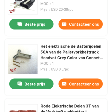
Stopsre320 Zwarte
MOQ：1
Prijs：USD 20-30/pc
Ongeveer ons
Beste prijs
Contacteer ons
Fabrieksreis
Kwaliteitscontrole
Het elektrische de Batterijdelen
50A van de Palletvorkheftruck
Handvat Grey Color van Connetor
Contacteer ons
van de Ladersstop
MOQ：1
Prijs：USD 0.5/pc
Nieuws
Beste prijs
Contacteer ons
Verzoek om een Citaat
Rode Elektrische Delen 3T van
De Delen van de vorkheftruckbatterij
de Vorkheftruckbatterij