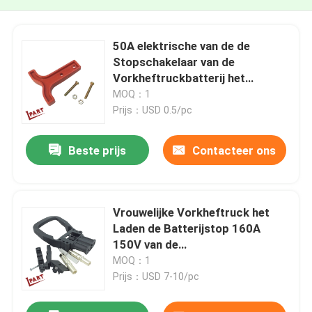
50A elektrische van de de
Stopschakelaar van de
Vorkheftruckbatterij het
Handvat Rode Kleur
MOQ：1
Prijs：USD 0.5/pc
Beste prijs
Contacteer ons
Vrouwelijke Vorkheftruck het
Laden de Batterijstop 160A
150V van de
Schakelaarvorkheftruck
MOQ：1
Prijs：USD 7-10/pc