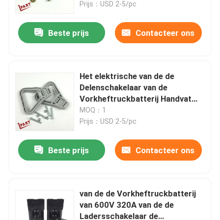
Prijs：USD 2-5/pc
Beste prijs
Contacteer ons
Het elektrische van de de
Delenschakelaar van de
Vorkheftruckbatterij Handvat
175A
MOQ：1
Prijs：USD 2-5/pc
Beste prijs
Contacteer ons
Huis
Producten
van de de Vorkheftruckbatterij
van 600V 320A van de de
Ladersschakelaar de
Video's