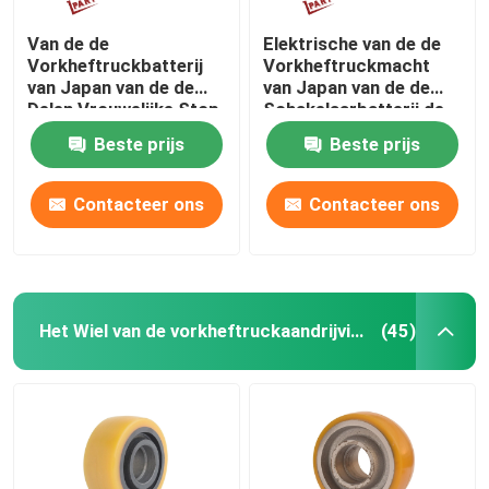
Van de de
Elektrische van de de
Vorkheftruckbatterij
Vorkheftruckmacht
van Japan van de de
van Japan van de de
Delen Vrouwelijke Stop
Schakelaarbatterij de
Schakelaar 37010-
Ladersstop 37010-
Beste prijs
Beste prijs
10890
10870
Contacteer ons
Contacteer ons
Het Wiel van de vorkheftruckaandrijving
(45)