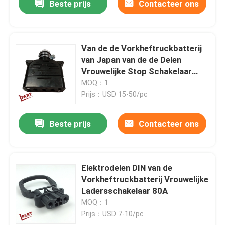
Beste prijs
Contacteer ons
Van de de Vorkheftruckbatterij
van Japan van de de Delen
Vrouwelijke Stop Schakelaar
37010-10890
MOQ：1
Prijs：USD 15-50/pc
Beste prijs
Contacteer ons
Elektrodelen DIN van de
Vorkheftruckbatterij Vrouwelijke
Ladersschakelaar 80A
MOQ：1
Prijs：USD 7-10/pc