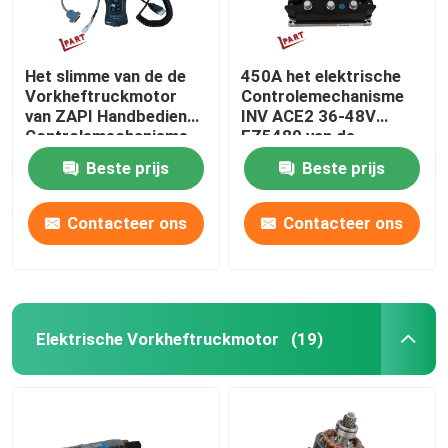
Het slimme van de de
450A het elektrische
Vorkheftruckmotor
Controlemechanisme
van ZAPI Handbediende
INV ACE2 36-48V
Controlemechanisme
FZ5480 van de
Programmer FC2463
Vorkheftruckmotor
Beste prijs
Beste prijs
Contacteer ons
Contacteer ons
Elektrische Vorkheftruckmotor
(19)