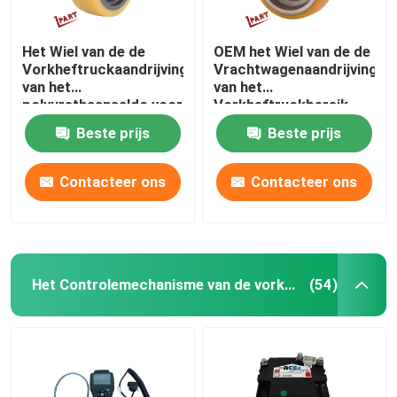
Het Wiel van de de
OEM het Wiel van de de
Vorkheftruckaandrijving
Vrachtwagenaandrijving
van het
van het
polyurethaansaldo voor
Vorkheftruckbereik
Palletvrachtwagen
voor Elektrische
Beste prijs
Beste prijs
130x55x52mm
Pallethefboom
138x68x52mm
Contacteer ons
Contacteer ons
Het Controlemechanisme van de vorkheftruckmotor
(54)