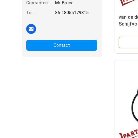
Contacten:
Mr. Bruce
Tel.:
86-18055179815
van de 
Schijfv
de Rems
Palletv
Contact