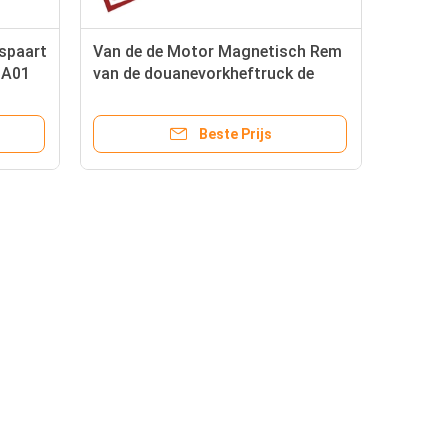
 spaart
Van de de Motor Magnetisch Rem
1A01
van de douanevorkheftruck de
Codeurbmd 6206 064S2 UA008A
Beste Prijs