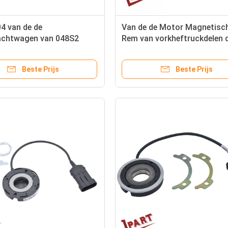
4 van de de
Van de de Motor Magnetisc
rachtwagen van 048S2
Rem van vorkheftruckdelen 
van de de
Motorcodeur bmb-6202
truckmotor Magnetisch
Beste Prijs
Beste Prijs
rigineel Deel