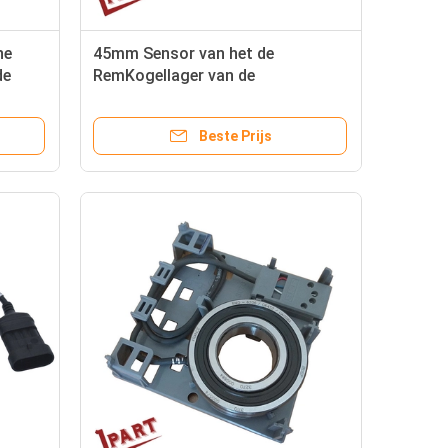
he
45mm Sensor van het de
de
RemKogellager van de
Vorkheftruckmotor de
Magnetische met 2 Gatenschacht
Beste Prijs