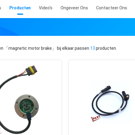
s
Producten
Video's
Ongeveer Ons
Contacteer Ons
en
「magnetic motor brake」
bij elkaar passen
13
producten.