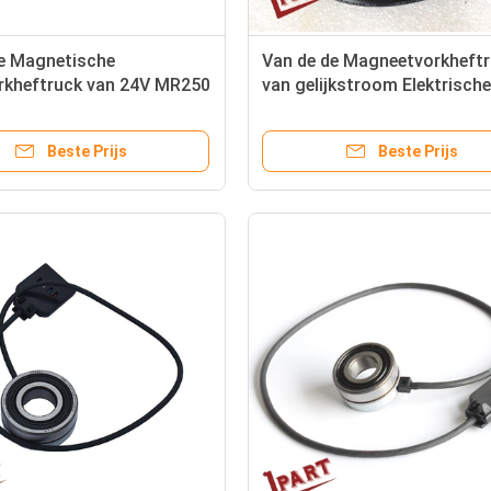
de Magnetische
Van de de Magneetvorkheft
orkheftruck van 24V MR250
van gelijkstroom Elektrisch
ysteem voor
het de Remsysteem 24V 6N
rachtwagen
Binnendiameter 15mm
Beste Prijs
Beste Prijs