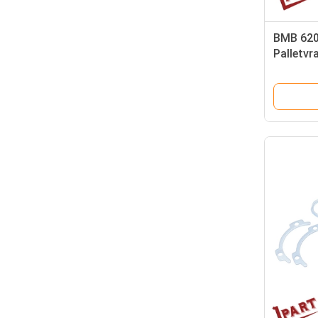
BMB 620
Palletv
UA002A 
Vorkhef
de Rem O