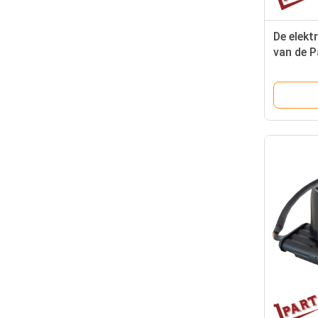
De elekt
van de 
Codeur 