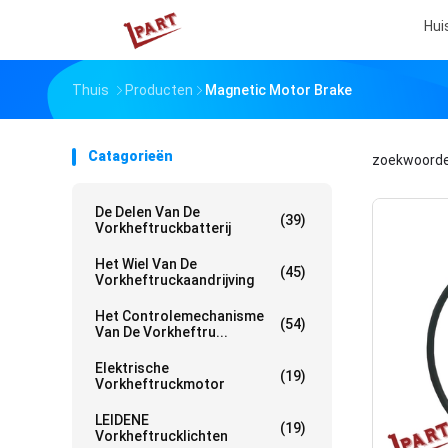
Hui
Thuis
Producten
Magnetic Motor Brake
Catagorieën
zoekwoord
De Delen Van De
(39)
Vorkheftruckbatterij
Het Wiel Van De
(45)
Vorkheftruckaandrijving
Het Controlemechanisme
(54)
Van De Vorkheftru...
Elektrische
(19)
Vorkheftruckmotor
LEIDENE
(19)
Vorkheftrucklichten