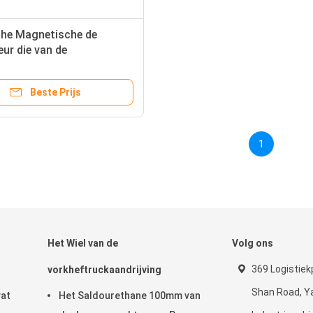
che Magnetische de
ur die van de
truckmotor EEN40 met 5V-
 dragen
Beste Prijs
1
Het Wiel van de
Volg ons
369 Logistiek
vorkheftruckaandrijving
Shan Road, Y
vat
Het Saldourethane 100mm van