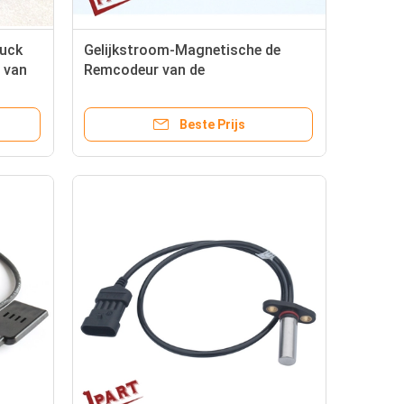
ruck
Gelijkstroom-Magnetische de
e van
Remcodeur van de
M
Vorkheftruckmotor met Één Gat
35mm Schacht
Beste Prijs