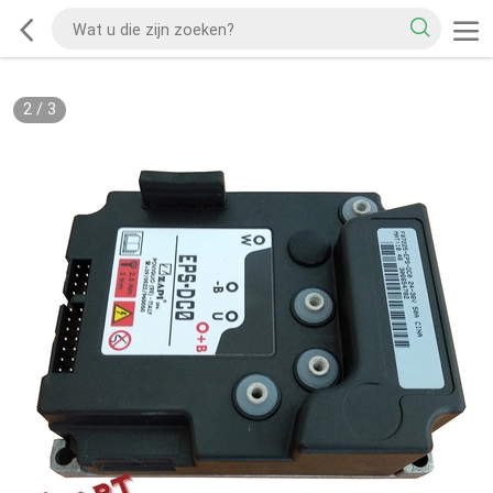
2
/
3