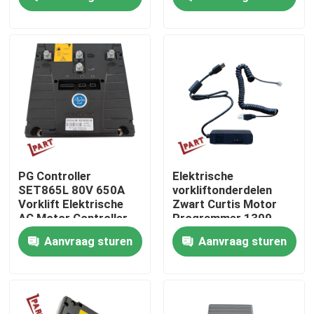
van elektrische
voertuigen
Producten
Video's
De Delen van de vorkheftruckbatterij
Het Wiel van de vorkheftruckaandrijving
PG Controller
Elektrische
SET865L 80V 650A
vorkliftonderdelen
Vorklift Elektrische
Zwart Curtis Motor
Het Controlemechanisme van de vorkheftruckmotor
AC Motor Controller
Programmer 1309
voor Curtis Controller
Aanvraag sturen
Aanvraag sturen
Elektrische Vorkheftruckmotor
LEIDENE Vorkheftrucklichten