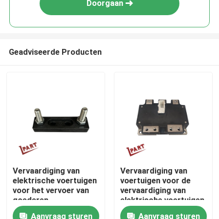
Doorgaan
Geadviseerde Producten
Thuis
Vervaardiging van
Vervaardiging van
elektrische voertuigen
voertuigen voor de
Over ons
voor het vervoer van
vervaardiging van
goederen
elektrische voertuigen
voor de verwerking
Aanvraag sturen
Aanvraag sturen
Contacten