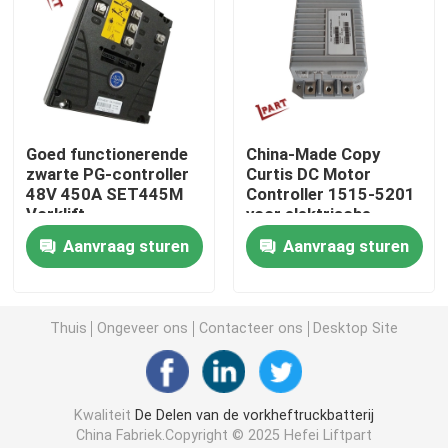
Vorkheftruckschakelaar
Elektrische Vorkheftruckschakelaar
Goed functionerende
China-Made Copy
zwarte PG-controller
Curtis DC Motor
Vorkheftruckhandvat
48V 450A SET445M
Controller 1515-5201
Vorklift
voor elektrische
motorcontroller
vorkheftruckstacker
Heftruck gashendel
Aanvraag sturen
Aanvraag sturen
en pallet
Vorkheftruck Koelsysteem
Thuis
Ongeveer ons
Contacteer ons
Desktop Site
Motor Magnetische Rem
Kwaliteit
De Delen van de vorkheftruckbatterij
Het Systeem van de vorkheftruckrem
China Fabriek.Copyright © 2025 Hefei Liftpart