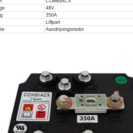
l
COMBIACX
age
48V
ig
350A
Liftpart
ie
Aandrijvingsmotor