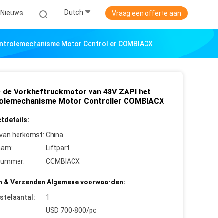
Dutch
Nieuws
Vraag een offerte aan
ontrolemechanisme Motor Controller COMBIACX
e de Vorkheftruckmotor van 48V ZAPI het
olemechanisme Motor Controller COMBIACX
tdetails:
 van herkomst:
China
aam:
Liftpart
nummer:
COMBIACX
n & Verzenden Algemene voorwaarden:
stelaantal:
1
USD 700-800/pc