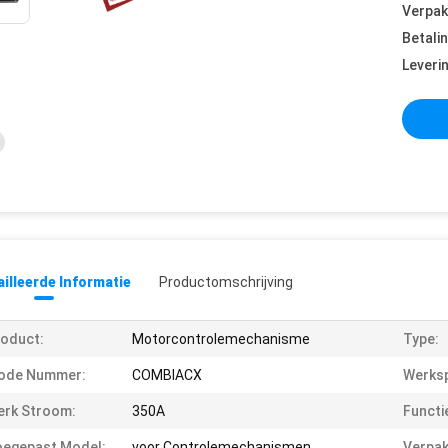
Verpak
Betali
Leveri
illeerde Informatie
Productomschrijving
oduct:
Motorcontrolemechanisme
Type:
ode Nummer:
COMBIACX
Werksp
erk Stroom:
350A
Functi
oegepast Model:
voor Controlemechanismen
Verpak