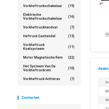
Vorkheftruckschakelaar
(19)
Elektrische
(16)
Vorkheftruckschakelaar
Vorkheftruckhandvat
(7)
Heftruck Gashendel
(13)
Vorkheftruck
(11)
Koelsysteem
Motor Magnetische Rem
(22)
Het Systeem Van De
(10)
Gedeta
Vorkheftruckrem
Vorkheftruck Achteras
(7)
Pr
M
Contacten
W
T