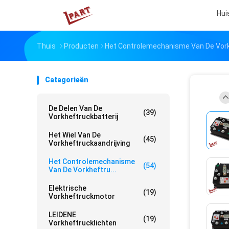
Hui
Thuis
Producten
Het Controlemechanisme Van De Vor
Catagorieën
De Delen Van De
(39)
Vorkheftruckbatterij
Het Wiel Van De
(45)
Vorkheftruckaandrijving
Het Controlemechanisme
(54)
Van De Vorkheftru...
Elektrische
(19)
Vorkheftruckmotor
LEIDENE
(19)
Vorkheftrucklichten