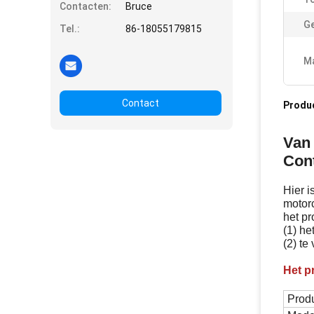
Contacten:
Bruce
Ge
Tel.:
86-18055179815
Ma
Contact
Produ
Van
Con
Hier 
motor
het pr
(1) he
(2) t
Het p
Prod