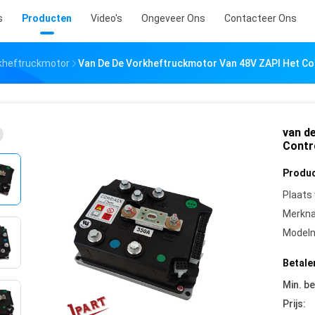
s
Producten
Video's
Ongeveer Ons
Contacteer Ons
kheftruckmotor
Van De De Vorkheftruckmotor Van 48V ZAPI Het C
van d
Contr
Produc
Plaats
Merkn
Model
Betale
Min. be
Prijs: