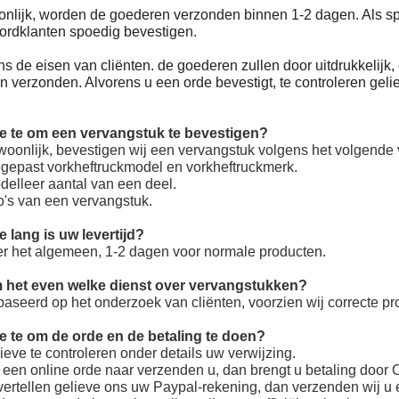
lijk, worden de goederen verzonden binnen 1-2 dagen. Als spec
ordklanten spoedig bevestigen.
s de eisen van cliënten. de goederen zullen door uitdrukkelijk, 
 verzonden. Alvorens u een orde bevestigt, te controleren gelie
e te om een vervangstuk te bevestigen?
oonlijk, bevestigen wij een vervangstuk volgens het volgende v
egepast vorkheftruckmodel en vorkheftruckmerk.
delleer aantal van een deel.
to's van een vervangstuk.
e lang is uw levertijd?
er het algemeen, 1-2 dagen voor normale producten.
 het even welke dienst over vervangstukken?
aseerd op het onderzoek van cliënten, voorzien wij correcte pro
e te om de orde en de betaling te doen?
ieve te controleren onder details uw verwijzing.
j een online orde naar verzenden u, dan brengt u betaling door Cr
 vertellen gelieve ons uw Paypal-rekening, dan verzenden wij u