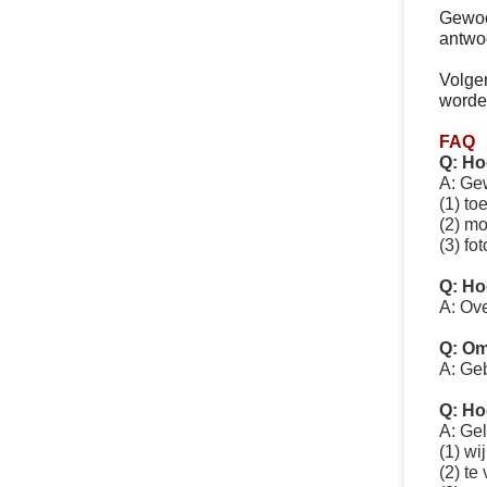
Gewoon
antwo
Volgen
worden
FAQ
Q: Ho
A: Gew
(1) to
(2) mo
(3) fo
Q: Ho
A: Ov
Q: Om
A: Geb
Q: Ho
A: Gel
(1) wi
(2) te