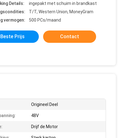
king Details:
ingepakt met schuim in brandkast
ngscondities:
T/T, Western Union, MoneyGram
ng vermogen:
500 PCs/maand
Beste Prijs
Contact
Origineel Deel
anning:
48V
e:
Drijf de Motor
king:
Sterk karton