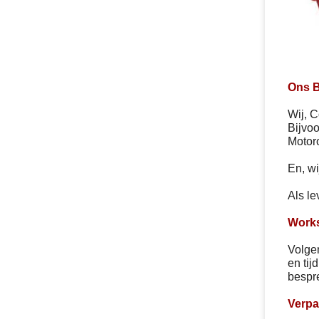
Ons B
Wij, C
Bijvoo
Motor
En, wi
Als le
Work
Volge
en tij
bespr
Verpa