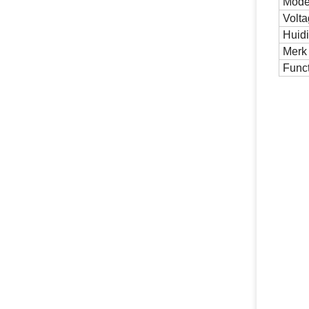
Mode
Volt
Huid
Merk
Funct