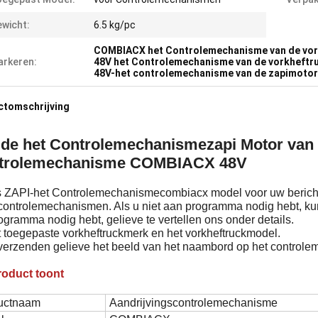
wicht:
6.5 kg/pc
COMBIACX het Controlemechanisme van de vo
rkeren:
48V het Controlemechanisme van de vorkheft
48V-het controlemechanisme van de zapimotor
ctomschrijving
 de het Controlemechanismezapi Motor van 
trolemechanisme COMBIACX 48V
is ZAPI-het Controlemechanismecombiacx model voor uw bericht.
controlemechanismen. Als u niet aan programma nodig hebt, kun
ogramma nodig hebt, gelieve te vertellen ons onder details.
t toegepaste vorkheftruckmerk en het vorkheftruckmodel.
e verzenden gelieve het beeld van het naambord op het control
roduct toont
uctnaam
Aandrijvingscontrolemechanisme