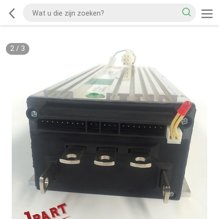
2
/
3