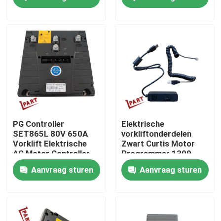
van elektrische
voertuigen
Producten
Video's
De Delen van de vorkheftruckbatterij
Het Wiel van de vorkheftruckaandrijving
PG Controller
Elektrische
SET865L 80V 650A
vorkliftonderdelen
Vorklift Elektrische
Zwart Curtis Motor
Het Controlemechanisme van de vorkheftruckmotor
AC Motor Controller
Programmer 1309
voor Curtis Controller
Aanvraag sturen
Aanvraag sturen
Elektrische Vorkheftruckmotor
LEIDENE Vorkheftrucklichten