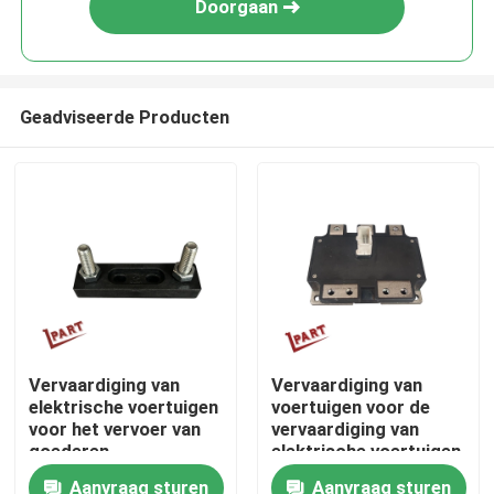
Doorgaan
Geadviseerde Producten
Thuis
Vervaardiging van
Vervaardiging van
elektrische voertuigen
voertuigen voor de
Over ons
voor het vervoer van
vervaardiging van
goederen
elektrische voertuigen
voor de verwerking
Aanvraag sturen
Aanvraag sturen
Contacten