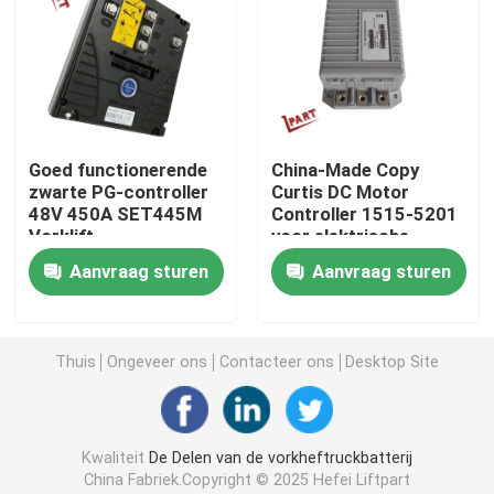
Vorkheftruckschakelaar
Elektrische Vorkheftruckschakelaar
Goed functionerende
China-Made Copy
zwarte PG-controller
Curtis DC Motor
Vorkheftruckhandvat
48V 450A SET445M
Controller 1515-5201
Vorklift
voor elektrische
motorcontroller
vorkheftruckstacker
Heftruck gashendel
Aanvraag sturen
Aanvraag sturen
en pallet
Vorkheftruck Koelsysteem
Thuis
Ongeveer ons
Contacteer ons
Desktop Site
Motor Magnetische Rem
Kwaliteit
De Delen van de vorkheftruckbatterij
Het Systeem van de vorkheftruckrem
China Fabriek.Copyright © 2025 Hefei Liftpart