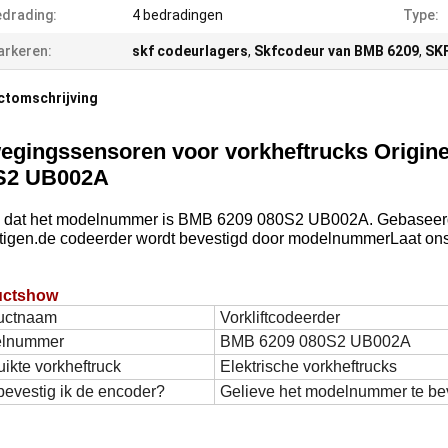
drading:
4 bedradingen
Type:
rkeren:
skf codeurlagers
,
Skfcodeur van BMB 6209
,
SKF
ctomschrijving
egingssensoren voor vorkheftrucks Origin
S2 UB002A
p dat het modelnummer is BMB 6209 080S2 UB002A. Gebaseerd 
tigen.de codeerder wordt bevestigd door modelnummerLaat ons
uctshow
uctnaam
Vorkliftcodeerder
lnummer
BMB 6209 080S2 UB002A
ikte vorkheftruck
Elektrische vorkheftrucks
evestig ik de encoder?
Gelieve het modelnummer te be