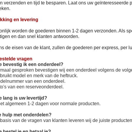
 verzenden en tijd te besparen. Laat ons uw geïnteresseerde p
eken.
kking en levering
nlijk worden de goederen binnen 1-2 dagen verzonden. Als spec
tigen en dan snel klanten antwoorden.
s de eisen van de klant, zullen de goederen per express, per lu
estelde vragen
e bevestig ik een onderdeel?
rmaal gesproken bevestigen wij een onderdeel volgens de volge
bruikt model en merk van de heftruck.
odelnummer van een onderdeel.
to's van een reserveonderdeel.
 lang is uw levertijd?
 het algemeen 1-2 dagen voor normale producten.
e hulp met onderdelen?
basis van de vragen van klanten leveren wij de juiste producten 
 bestel je en betaal je?