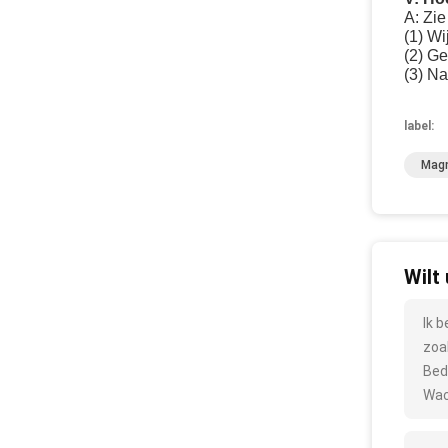
A: Zie
(1) Wi
(2) Ge
(3) Na
label:
Magn
Wilt
Ik 
zoa
Bed
Wac