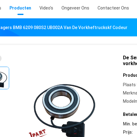
s
Producten
Video's
Ongeveer Ons
Contacteer Ons
lagers BMB 6209 080S2 UB002A Van De Vorkheftruckskf Codeur
De Se
vorkh
Produc
Plaats
Merkn
Model
Betale
Min. be
Prijs: