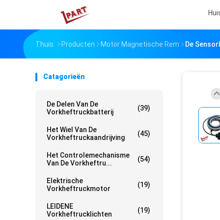
Hui
Thuis
Producten
Motor Magnetische Rem
De Sensor
Catagorieën
De Delen Van De
(39)
Vorkheftruckbatterij
Het Wiel Van De
(45)
Vorkheftruckaandrijving
Het Controlemechanisme
(54)
Van De Vorkheftru...
Elektrische
(19)
Vorkheftruckmotor
LEIDENE
(19)
Vorkheftrucklichten