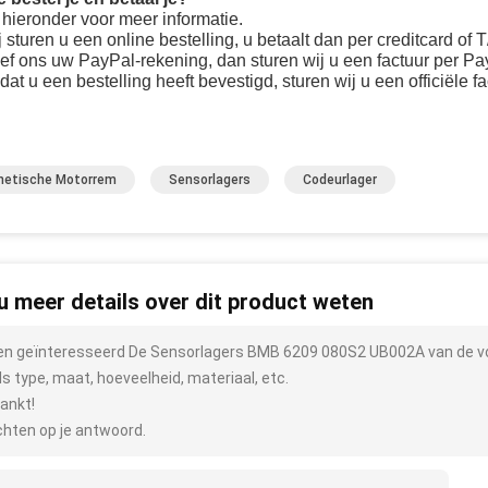
 hieronder voor meer informatie.
j sturen u een online bestelling, u betaalt dan per creditcard of T
ef ons uw PayPal-rekening, dan sturen wij u een factuur per Pa
dat u een bestelling heeft bevestigd, sturen wij u een officiële f
etische Motorrem
Sensorlagers
Codeurlager
 u meer details over dit product weten
ben geïnteresseerd De Sensorlagers BMB 6209 080S2 UB002A van de vo
ls type, maat, hoeveelheid, materiaal, etc.
ankt!
hten op je antwoord.