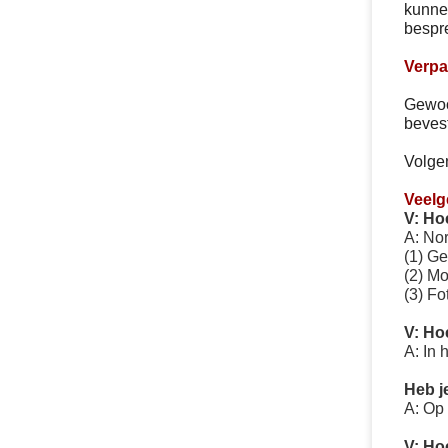
kunnen
bespr
Verpa
Gewoo
beves
Volgen
Veelg
V: Ho
A: No
(1) Ge
(2) M
(3) Fo
V: Hoe
A: In
Heb j
A: Op 
V: Hoe