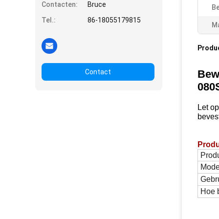
Contacten:
Bruce
Be
Tel.:
86-18055179815
Ma
Produ
Contact
Bew
080
Let o
beves
Prod
Prod
Mode
Gebru
Hoe b