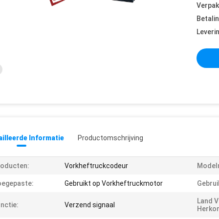
Verpak
Betali
Leveri
illeerde Informatie
Productomschrijving
oducten:
Vorkheftruckcodeur
Model
oegepaste:
Gebruikt op Vorkheftruckmotor
Gebrui
Land V
nctie:
Verzend signaal
Herko