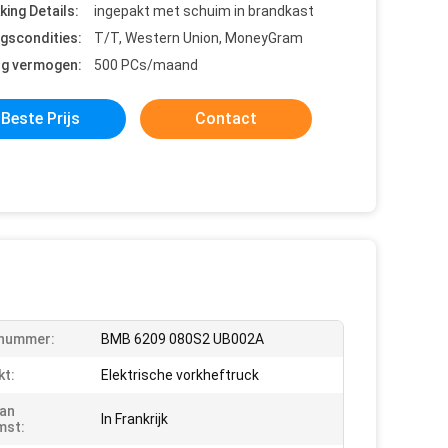
king Details:
ingepakt met schuim in brandkast
ngscondities:
T/T, Western Union, MoneyGram
ng vermogen:
500 PCs/maand
Beste Prijs
Contact
nummer:
BMB 6209 080S2 UB002A
kt:
Elektrische vorkheftruck
an
In Frankrijk
mst: