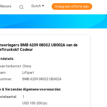
Dutch
Nieuws
Vraag een offerte aan
nsorlagers BMB 6209 080S2 UB002A van de
eftruckskf Codeur
tdetails:
 van herkomst:
China
aam:
Liftpart
nummer:
BMB 6209 080S2 UB002A
n & Verzenden Algemene voorwaarden:
stelaantal:
1
USD 100-200/pc