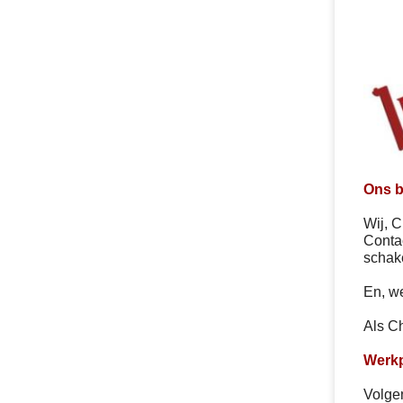
Ons b
Wij, C
Contac
schake
En, w
Als Ch
Werkp
Volge