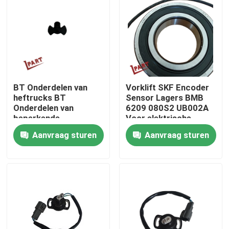
Producten
Video's
BT Onderdelen van
Vorklift SKF Encoder
De Delen van de vorkheftruckbatterij
heftrucks BT
Sensor Lagers BMB
Onderdelen van
6209 080S2 UB002A
beperkende
Voor elektrische
Het Wiel van de vorkheftruckaandrijving
apparatuur 167830
stapler
Aanvraag sturen
Aanvraag sturen
Het Controlemechanisme van de vorkheftruckmotor
Elektrische Vorkheftruckmotor
LEIDENE Vorkheftrucklichten