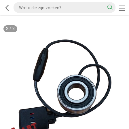
2
/
3