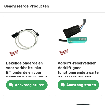
Geadviseerde Producten
Bekende onderdelen
Vorklift-reservedelen
voor vorkheftrucks
Vorklift goed
BT onderdelen voor
functionerende zwarte
Thuis
vorkheftrucks 169083
BT-sensor 212481-
015
Aanvraag sturen
Aanvraag sturen
Over ons
Contacten