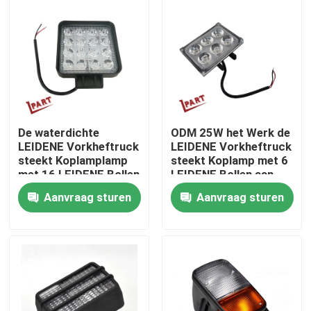
Ongeveer ons
Fabrieksreis
Kwaliteitscontrole
De waterdichte
ODM 25W het Werk de
LEIDENE Vorkheftruck
LEIDENE Vorkheftruck
steekt Koplamplamp
steekt Koplamp met 6
Contacteer ons
met 16 LEIDENE Bollen
LEIDENE Bollen aan
aan
Aanvraag sturen
Aanvraag sturen
Nieuws
Verzoek om een Citaat
De Delen van de vorkheftruckbatterij