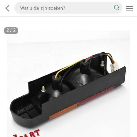
2
/
2