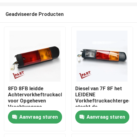
Geadviseerde Producten
8FD 8FB leidde
Diesel van 7F 8F het
Achtervorkheftruckachteruitrijlamp
LEIDENE
Huis
voor Opgeheven
Vorkheftruckachtergedee
Vrachtwagens
steekt de
Waarschuwingslichten
Producten
Aanvraag sturen
Aanvraag sturen
van de
VorkheftruckVorkheftruc
met 3 Kleuren aan
Video's