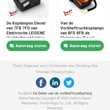
Het Wiel van de vorkheftruckaandrijving
De Koplampen Diesel
Van de
van 7FB 7FD van
Vorkheftruckkoplampen
Het Controlemechanisme van de vorkheftruckmotor
Elektrische LEIDENE
van 8FD 8FB de
Vorkheftrucklichten
Elektrische Diesel
Geleide Lamp 48V
Elektrische Vorkheftruckmotor
Aanvraag sturen
Aanvraag sturen
LEIDENE Vorkheftrucklichten
Thuis
Ongeveer ons
Contacteer ons
Desktop Site
Sitemap
Privacy Policy
Vorkheftruckschakelaar
Elektrische Vorkheftruckschakelaar
Kwaliteit
De Delen van de vorkheftruckbatterij
China Fabriek.Copyright © 2026 Hefei Liftpart
Machinery Technology Co., Ltd.. All Rights
Vorkheftruckhandvat
Reserved.