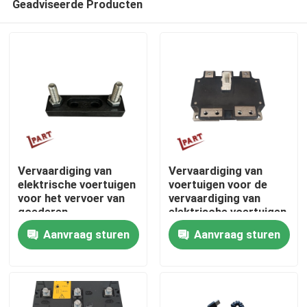
Geadviseerde Producten
Vervaardiging van
Vervaardiging van
elektrische voertuigen
voertuigen voor de
voor het vervoer van
vervaardiging van
goederen
elektrische voertuigen
Thuis
voor de verwerking
Aanvraag sturen
Aanvraag sturen
van elektrische
voertuigen
Over ons
Contacten