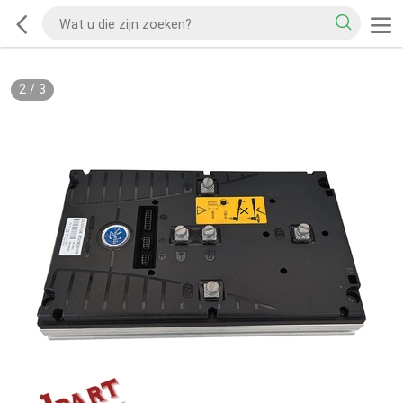
2
/
3