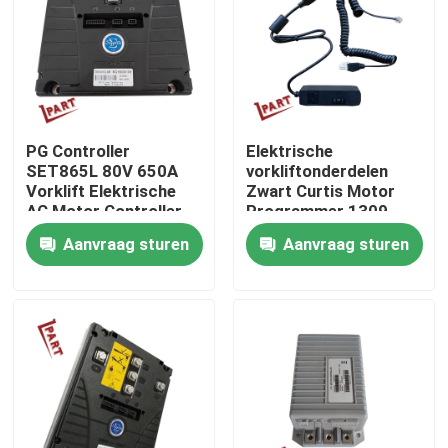
Producten
Video's
PG Controller
Elektrische
SET865L 80V 650A
vorkliftonderdelen
De Delen van de vorkheftruckbatterij
Vorklift Elektrische
Zwart Curtis Motor
AC Motor Controller
Programmer 1309
voor Curtis Controller
Aanvraag sturen
Aanvraag sturen
Het Wiel van de vorkheftruckaandrijving
Het Controlemechanisme van de vorkheftruckmotor
Elektrische Vorkheftruckmotor
LEIDENE Vorkheftrucklichten