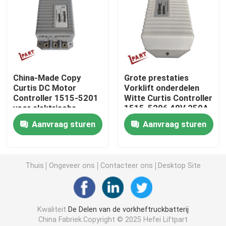
Vorkheftruckschakelaar
Elektrische Vorkheftruckschakelaar
China-Made Copy
Grote prestaties
Curtis DC Motor
Vorklift onderdelen
Vorkheftruckhandvat
Controller 1515-5201
Witte Curtis Controller
voor elektrische
1515-5206 48V 250A
vorkheftruckstacker
Heftruck gashendel
Aanvraag sturen
Aanvraag sturen
en pallet
Vorkheftruck Koelsysteem
Thuis
Ongeveer ons
Contacteer ons
Desktop Site
Motor Magnetische Rem
Kwaliteit
De Delen van de vorkheftruckbatterij
Het Systeem van de vorkheftruckrem
China Fabriek.Copyright © 2025 Hefei Liftpart